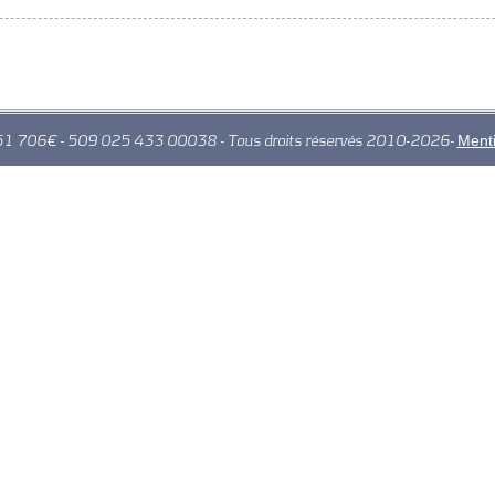
Menti
 51 706€ - 509 025 433 00038 - Tous droits réservés 2010-2026-