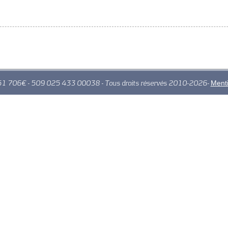
Menti
 51 706€ - 509 025 433 00038 - Tous droits réservés 2010-2026-